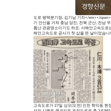
도로 평택분기점. 김기남 기자</em></spa
기 안산을 거쳐 충남 당진, 전북 군산, 전남
름난 관광명소이기도 하죠. 서해안고속도로는 
해안고속도로 공사가 첫 삽을 뜬 날이었습니다. 당시
<em
고속도로가 27일 상오(오전) 인천 학익동 현
선의 시멘트 콘크리트 포장도로로 총 2조9914