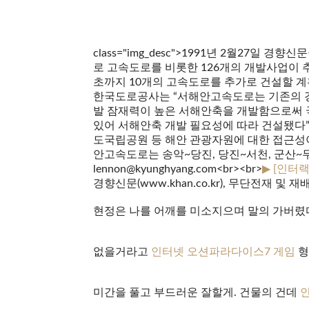
class="img_desc">1991년 2월27일 
로 고속도로를 비롯한 126개의 개발사업이 
초까지 10개의 고속도로를 추가로 건설할 계
한국도로공사는 “서해안고속도로는 기존의 경
발 잠재력이 높은 서해안축을 개발함으로써 
있어 서해안축 개발 필요성에 따라 건설됐다
도국립공원 등 해안 관광자원에 대한 접근성
안고속도로는 송악~당진, 당진~서천, 군산~무안
lennon@kyunghyang.com<br><br>
▶ [인터
경향신문(www.khan.co.kr), 무단전재 및 재
현정은 나를 어깨를 미소지으며 말의 가버렸
없을거라고
인터넷 오션파라다이스7 게임
형
미간을 풀고 부드러운 잘할게. 건물의 건데