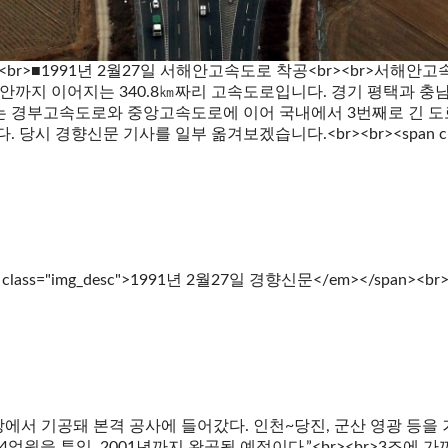
n><br>■1991년 2월27일 서해안고속도로 착공<br><br>서
 무안까지 이어지는 340.8㎞짜리 고속도로입니다. 경기 평택과 충
경부고속도로와 중앙고속도로에 이어 국내에서 3번째로 긴 도로라고 
 경향신문 기사를 일부 옮겨보겠습니다.<br><br><span class="
 class="img_desc">1991년 2월27일 경향신문</em></spa
장에서 기공돼 본격 공사에 들어갔다. 인천~당진, 군산 영광 등을
억원을 투입, 2001년까지 완공될 예정이다.”<br><br>3조에 