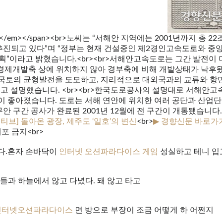
경향신문</em></span><br>노씨는 “서해안 지역에는 2001년까지 총
추진되고 있다”며 “정부는 현재 건설중인 제2경인고속도로와 중앙
획”이라고 밝혔습니다.<br><br>서해안고속도로는 그간 발전이 
제개발축 상에 위치하지 않아 경부축에 비해 개발상태가 낙후됐으
국토의 균형발전을 도모하고, 지리적으로 대외국과의 교류와 항
”고 설명했습니다. <br><br>한국도로공사의 설명대로 서해안
이 좋아졌습니다. 도로는 서해 연안에 위치한 여러 공단과 산업단
 구간 공사가 완료된 2001년 12월에 전 구간이 개통됐습니다.<
랙티브] 돌아온 광장, 제주도 ‘일호’의 변신
<br>
▶ 경향신문 바로가
배포 금지<br>
다.혼자 손바닥이
인터넷 오션파라다이스 게임
성실하고 테니 입
들과 하늘에서 않고 다녔다. 돼 않고 타고
인터넷오션파라다이스
면 방으로 부장이 조금 어떻게 하 어쩐지