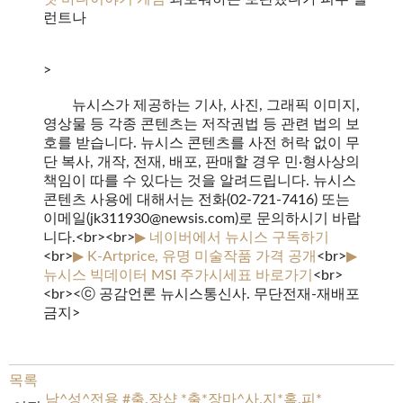
런트나
>
뉴시스가 제공하는 기사, 사진, 그래픽 이미지,
영상물 등 각종 콘텐츠는 저작권법 등 관련 법의 보
호를 받습니다. 뉴시스 콘텐츠를 사전 허락 없이 무
단 복사, 개작, 전재, 배포, 판매할 경우 민·형사상의
책임이 따를 수 있다는 것을 알려드립니다. 뉴시스
콘텐츠 사용에 대해서는 전화(02-721-7416) 또는
이메일(jk311930@newsis.com)로 문의하시기 바랍
니다.<br><br>
▶ 네이버에서 뉴시스 구독하기
<br>
▶ K-Artprice, 유명 미술작품 가격 공개
<br>
▶
뉴시스 빅데이터 MSI 주가시세표 바로가기
<br>
<br><ⓒ 공감언론 뉴시스통신사. 무단전재-재배포
금지>
목록
남^성^전용 #출.장샵 *출*장마^사.지*홈.피*