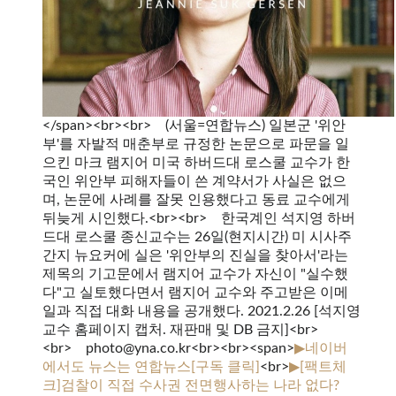
</span><br><br> (서울=연합뉴스) 일본군 '위안
부'를 자발적 매춘부로 규정한 논문으로 파문을 일
으킨 마크 램지어 미국 하버드대 로스쿨 교수가 한
국인 위안부 피해자들이 쓴 계약서가 사실은 없으
며, 논문에 사례를 잘못 인용했다고 동료 교수에게
뒤늦게 시인했다.<br><br> 한국계인 석지영 하버
드대 로스쿨 종신교수는 26일(현지시간) 미 시사주
간지 뉴요커에 실은 '위안부의 진실을 찾아서'라는
제목의 기고문에서 램지어 교수가 자신이 "실수했
다"고 실토했다면서 램지어 교수와 주고받은 이메
일과 직접 대화 내용을 공개했다. 2021.2.26 [석지영
교수 홈페이지 캡처. 재판매 및 DB 금지]<br>
<br> photo@yna.co.kr<br><br><span>
▶네이버
에서도 뉴스는 연합뉴스[구독 클릭]
<br>
▶[팩트체
크]검찰이 직접 수사권 전면행사하는 나라 없다?