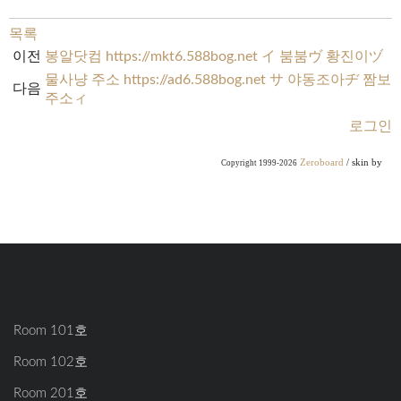
목록
이전
봉알닷컴 https://mkt6.588bog.net イ 붐붐ヴ 황진이ヅ
물사냥 주소 https://ad6.588bog.net サ 야동조아ヂ 짬보
다음
주소ィ
로그인
Zeroboard
/ skin by
Copyright 1999-2026
Room 101호
Room 102호
Room 201호