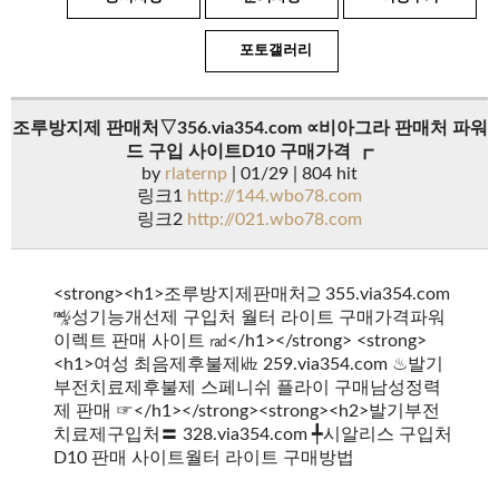
포토갤러리
조루방지제 판매처▽356.via354.com ∝비아그라 판매처 파워
드 구입 사이트D10 구매가격 ┏
by
rlaternp
| 01/29 | 804 hit
링크1
http://144.wbo78.com
링크2
http://021.wbo78.com
<strong><h1>조루방지제판매처⊇ 355.via354.com
㎯성기능개선제 구입처 월터 라이트 구매가격파워
이렉트 판매 사이트 ㎭</h1></strong> <strong>
<h1>여성 최음제후불제㎑ 259.via354.com ♨발기
부전치료제후불제 스페니쉬 플라이 구매남성정력
제 판매 ☞</h1></strong><strong><h2>발기부전
치료제구입처〓 328.via354.com ╇시알리스 구입처
D10 판매 사이트월터 라이트 구매방법