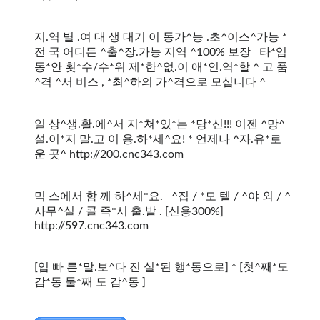
지.역 별 .여 대 생 대기 이 동가^능 .초^이스^가능 *
전 국 어디든 ^출^장.가능 지역 ^100% 보장 타*임
동*안 횟*수/수*위 제*한^없.이 애*인.역*할 ^ 고 품
^격 ^서 비스 , *최^하의 가^격으로 모십니다 ^
일 상^생.활.에^서 지*쳐*있*는 *당*신!!! 이젠 ^망^
설.이*지 말.고 이 용.하*세^요! * 언제나 ^자.유*로
운 곳^ http://200.cnc343.com
믹 스에서 함 께 하^세*요. ^집 / *모 텔 / ^야 외 / ^
사무^실 / 콜 즉*시 출.발 . [신용300%]
http://597.cnc343.com
[입 빠 른*말.보^다 진 실*된 행*동으로] * [첫^째*도
감*동 둘*째 도 감^동 ]