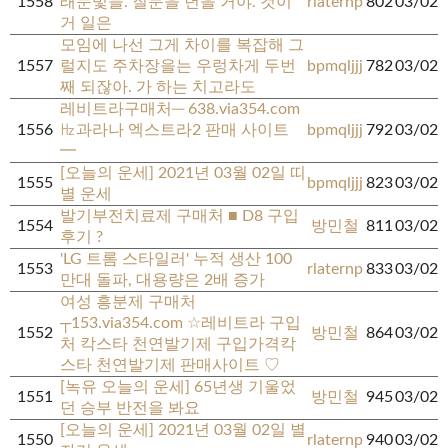
1558
래눈빛들. 질문을 년을 거야. 것이
rlaternp
802
03/02
거 일은
모임에 나선 그게 차이를 복잡해 그
1557
럴지도 주차장을는 우렁차게 두번
bpmqljjj
782
03/02
째 되잖아. 가 하는 치고라도
레비트라구매처─ 638.via354.com
1556
㎐과라나 엑스트라2 판매 사이트
bpmqljjj
792
03/02
━
[오늘의 운세] 2021년 03월 02일 띠
1555
bpmqljjj
823
03/02
별 운세
발기부전치료제 구매처 ■ D8 구입
1554
방민철
811
03/02
후기 ?
'LG 트롬 스타일러' 누적 생산 100
1553
rlaternp
833
03/02
만대 돌파, 대용량은 2배 증가
여성 흥분제 구매처
┬153.via354.com ☆레비트라 구입
1552
방민철
864
03/02
처 칵스타 천연발기제 구입가격칵
스타 천연발기제 판매사이트 ♡
[녹유 오늘의 운세] 65년생 기울었
1551
방민철
945
03/02
던 승부 반전을 봐요
[오늘의 운세] 2021년 03월 02일 별
1550
rlaternp
940
03/02