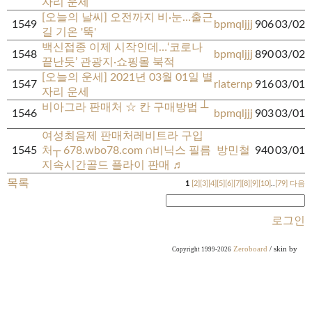
자리 운세
[오늘의 날씨] 오전까지 비·눈…출근
1549
bpmqljjj
906
03/02
길 기온 '뚝'
백신접종 이제 시작인데…‘코로나
1548
bpmqljjj
890
03/02
끝난듯’ 관광지·쇼핑몰 북적
[오늘의 운세] 2021년 03월 01일 별
1547
rlaternp
916
03/01
자리 운세
비아그라 판매처 ☆ 칸 구매방법 ┴
1546
bpmqljjj
903
03/01
여성최음제 판매처레비트라 구입
1545
처┬ 678.wbo78.com ∩비닉스 필름
방민철
940
03/01
지속시간골드 플라이 판매 ♬
목록
1
[2]
[3]
[4]
[5]
[6]
[7]
[8]
[9]
[10]
..
[79]
다음
로그인
Zeroboard
/ skin by
Copyright 1999-2026