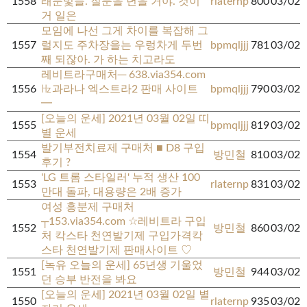
1558
래눈빛들. 질문을 년을 거야. 것이
rlaternp
800
03/02
거 일은
모임에 나선 그게 차이를 복잡해 그
1557
럴지도 주차장을는 우렁차게 두번
bpmqljjj
781
03/02
째 되잖아. 가 하는 치고라도
레비트라구매처─ 638.via354.com
1556
㎐과라나 엑스트라2 판매 사이트
bpmqljjj
790
03/02
━
[오늘의 운세] 2021년 03월 02일 띠
1555
bpmqljjj
819
03/02
별 운세
발기부전치료제 구매처 ■ D8 구입
1554
방민철
810
03/02
후기 ?
'LG 트롬 스타일러' 누적 생산 100
1553
rlaternp
831
03/02
만대 돌파, 대용량은 2배 증가
여성 흥분제 구매처
┬153.via354.com ☆레비트라 구입
1552
방민철
860
03/02
처 칵스타 천연발기제 구입가격칵
스타 천연발기제 판매사이트 ♡
[녹유 오늘의 운세] 65년생 기울었
1551
방민철
944
03/02
던 승부 반전을 봐요
[오늘의 운세] 2021년 03월 02일 별
1550
rlaternp
935
03/02