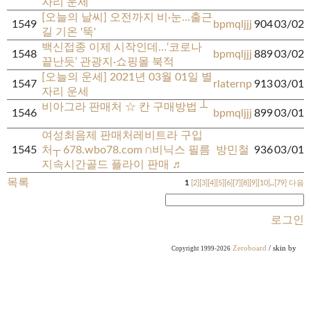
자리 운세
[오늘의 날씨] 오전까지 비·눈…출근
1549
bpmqljjj
904
03/02
길 기온 '뚝'
백신접종 이제 시작인데…‘코로나
1548
bpmqljjj
889
03/02
끝난듯’ 관광지·쇼핑몰 북적
[오늘의 운세] 2021년 03월 01일 별
1547
rlaternp
913
03/01
자리 운세
비아그라 판매처 ☆ 칸 구매방법 ┴
1546
bpmqljjj
899
03/01
여성최음제 판매처레비트라 구입
1545
처┬ 678.wbo78.com ∩비닉스 필름
방민철
936
03/01
지속시간골드 플라이 판매 ♬
목록
1
[2]
[3]
[4]
[5]
[6]
[7]
[8]
[9]
[10]
..
[79]
다음
로그인
Zeroboard
/ skin by
Copyright 1999-2026