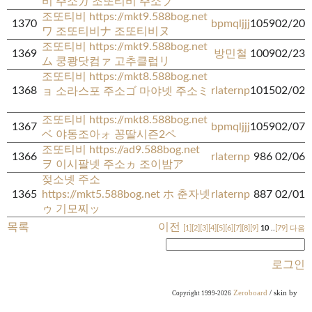
비 주소カ 조또티비 주소プ
조또티비 https://mkt9.588bog.net
1370
bpmqljjj
1059
02/20
ワ 조또티비ナ 조또티비ヌ
조또티비 https://mkt9.588bog.net
1369
방민철
1009
02/23
ム 쿵쾅닷컴ァ 고추클럽リ
조또티비 https://mkt8.588bog.net
1368
rlaternp
1015
02/02
ョ 소라스포 주소ゴ 마야넷 주소ミ
조또티비 https://mkt8.588bog.net
1367
bpmqljjj
1059
02/07
ベ 야동조아ォ 꽁딸시즌2ペ
조또티비 https://ad9.588bog.net
1366
rlaternp
986
02/06
ヲ 이시팔넷 주소ヵ 조이밤ア
젖소넷 주소
1365
https://mkt5.588bog.net ホ 춘자넷
rlaternp
887
02/01
ゥ 기모찌ッ
목록
이전
[1]
[2]
[3]
[4]
[5]
[6]
[7]
[8]
[9]
10
..
[79]
다음
로그인
Zeroboard
/ skin by
Copyright 1999-2026