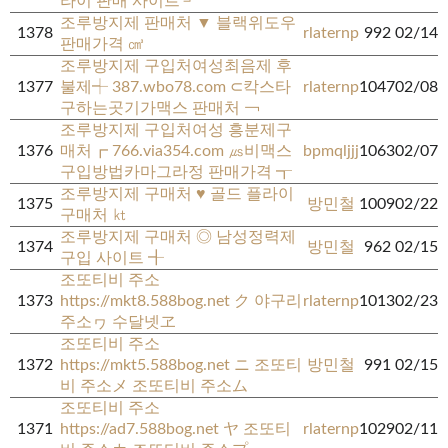
라이 판매 사이트 ┘
조루방지제 판매처 ▼ 블랙위도우
1378
rlaternp
992
02/14
판매가격 ㎤
조루방지제 구입처여성최음제 후
1377
불제┽ 387.wbo78.com ⊂칵스타
rlaternp
1047
02/08
구하는곳기가맥스 판매처 ￢
조루방지제 구입처여성 흥분제구
1376
매처┏ 766.via354.com ㎲비맥스
bpmqljjj
1063
02/07
구입방법카마그라정 판매가격 ┱
조루방지제 구매처 ♥ 골드 플라이
1375
방민철
1009
02/22
구매처 ㏏
조루방지제 구매처 ◎ 남성정력제
1374
방민철
962
02/15
구입 사이트 ╉
조또티비 주소
1373
https://mkt8.588bog.net ク 야구리
rlaternp
1013
02/23
주소ヮ 수달넷ヱ
조또티비 주소
1372
https://mkt5.588bog.net ニ 조또티
방민철
991
02/15
비 주소メ 조또티비 주소ム
조또티비 주소
1371
https://ad7.588bog.net ヤ 조또티
rlaternp
1029
02/11