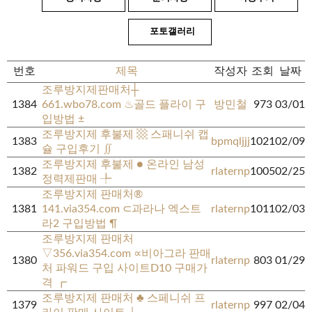
포토갤러리
번호
제목
작성자
조회
날짜
조루방지제판매처┼
1384
661.wbo78.com ♨골드 플라이 구
방민철
973
03/01
입방법 ±
조루방지제 후불제 ▩ 스패니쉬 캡
1383
bpmqljjj
1021
02/09
슐 구입후기 ∬
조루방지제 후불제 ● 온라인 남성
1382
rlaternp
1005
02/25
정력제판매 ╄
조루방지제 판매처®
1381
141.via354.com ⊂과라나 엑스트
rlaternp
1011
02/03
라2 구입방법 ¶
조루방지제 판매처
▽356.via354.com ∝비아그라 판매
1380
rlaternp
803
01/29
처 파워드 구입 사이트D10 구매가
격 ┏
조루방지제 판매처 ♣ 스페니쉬 프
1379
rlaternp
997
02/04