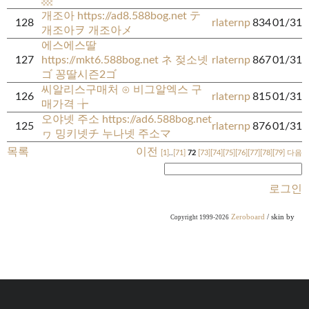
▩
개조아 https://ad8.588bog.net テ
128
rlaternp
834
01/31
개조아ヲ 개조아メ
에스에스딸
127
https://mkt6.588bog.net ネ 젖소넷
rlaternp
867
01/31
ゴ 꽁딸시즌2ゴ
씨알리스구매처 ⊙ 비그알엑스 구
126
rlaternp
815
01/31
매가격 ╆
오야넷 주소 https://ad6.588bog.net
125
rlaternp
876
01/31
ヮ 밍키넷チ 누나넷 주소マ
목록
이전
[1]
..
[71]
72
[73]
[74]
[75]
[76]
[77]
[78]
[79]
다음
로그인
Zeroboard
/ skin by
Copyright 1999-2026