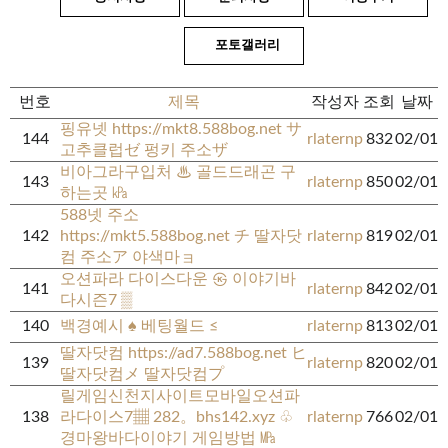
포토갤러리
번호
제목
작성자
조회
날짜
핑유넷 https://mkt8.588bog.net サ
144
rlaternp
832
02/01
고추클럽ゼ 펑키 주소ザ
비아그라구입처 ♨ 골드드래곤 구
143
rlaternp
850
02/01
하는곳 ㎪
588넷 주소
142
https://mkt5.588bog.net チ 딸자닷
rlaternp
819
02/01
컴 주소ア 야색마ョ
오션파라 다이스다운 ㉿ 이야기바
141
rlaternp
842
02/01
다시즌7 ▒
140
백경예시 ♠ 베팅월드 ≤
rlaternp
813
02/01
딸자닷컴 https://ad7.588bog.net ヒ
139
rlaternp
820
02/01
딸자닷컴メ 딸자닷컴プ
릴게임신천지사이트모바일오션파
138
라다이스7▦ 282。bhs142.xyz ♧
rlaternp
766
02/01
경마왕바다이야기 게임방법 ㎫