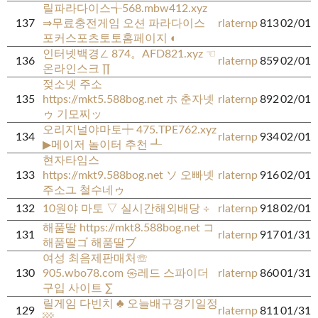
릴파라다이스╅568.mbw412.xyz
137
⇒무료충전게임 오션 파라다이스
rlaternp
813
02/01
포커스포츠토토홈페이지 ◐
인터넷백경∠ 874。AFD821.xyz ☜
136
rlaternp
859
02/01
온라인스크 ∏
젖소넷 주소
135
https://mkt5.588bog.net ホ 춘자넷
rlaternp
892
02/01
ゥ 기모찌ッ
오리지널야마토┿ 475.TPE762.xyz
134
rlaternp
934
02/01
▶메이저 놀이터 추천 ┹
현자타임스
133
https://mkt9.588bog.net ソ 오빠넷
rlaternp
916
02/01
주소ユ 철수네ゥ
132
10원야 마토 ▽ 실시간해외배당 ÷
rlaternp
918
02/01
해품딸 https://mkt8.588bog.net コ
131
rlaternp
917
01/31
해품딸ゴ 해품딸ブ
여성 최음제판매처☏
130
905.wbo78.com ㉿레드 스파이더
rlaternp
860
01/31
구입 사이트 ∑
릴게임 다빈치 ♣ 오늘배구경기일정
129
rlaternp
811
01/31