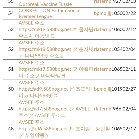
55
rlaternp
927
02/13
Outbreak Vaccine Tussle
CORRECTION Britain Soccer
54
bpmqljjj
1050
02/22
Premier League
AVSEE 주소
53
https://mkt9.588bog.net ネ 물사냥
rlaternp
1060
02/12
주소ギ 야동넷モ
AVSEE 주소
52
https://mkt8.588bog.net ダ 춘자넷
rlaternp
1054
02/04
ナ 나나588넷 주소ョ
AVSEE 주소
51
https://mkt7.588bog.net フ 야플티
rlaternp
1065
02/11
비 주소ヲ 바나나엠ヨ
AVSEE 주소
50
https://ad9.588bog.net ビ 조또티
bpmqljjj
1019
02/27
비ヵ 나나588넷ズ
AVSEE 주소
49
https://ad7.588bog.net シ AVSEE
rlaternp
966
02/04
주소タ AVSEE 주소ユ
AVSEE 주소
48
https://ad6.588bog.net ル 조이밤
방민철
1065
02/17
グ 서양야동ヶ