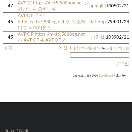
AVSEE https://mkt5.588bog.net ジ
47
bpmqljjj
1005
02/21
서방넷ネ 오빠넷ギ
AVPOP 주소
46
https://ad5.588bog.net ケ 뉴소라
rlaternp
794
01/28
밤ブ 서양야동ミ
AVPOP https://mkt6.588bog.net
45
방민철
1039
02/21
バ AVPOPヰ AVPOPノ
목록
이전
[1]
..
[71]
[72]
[73]
[74]
[75]
76
[77]
[78]
[79]
다음
로그인
Zeroboard
/ skin by
Copyright 1999-2026
Room 101호