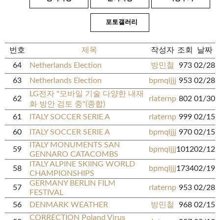
포토갤러리
번호
제목
작성자
조회
날짜
64
Netherlands Election
방민철
973
02/28
63
Netherlands Election
bpmqljjj
953
02/28
LG전자 "모바일 기술 다양한 내재
62
rlaternp
802
01/30
화 방안 검토 중"(종합)
61
ITALY SOCCER SERIE A
rlaternp
999
02/15
60
ITALY SOCCER SERIE A
bpmqljjj
970
02/15
ITALY MONUMENTS SAN
59
bpmqljjj
1012
02/12
GENNARO CATACOMBS
ITALY ALPINE SKIING WORLD
58
bpmqljjj
1734
02/19
CHAMPIONSHIPS
GERMANY BERLIN FILM
57
rlaternp
953
02/28
FESTIVAL
56
DENMARK WEATHER
방민철
968
02/15
CORRECTION Poland Virus