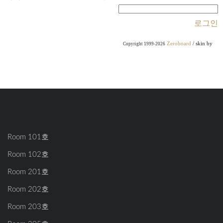
로그인
Zeroboard
/ skin by
Copyright 1999-2026
Room 101호
Room 102호
Room 201호
Room 202호
Room 203호