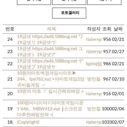
포토갤러리
번호
제목
작성자
조회
날짜
19금넷 https://ad8.588bog.net ワ
24
rlaternp
956
02/21
19금넷リ 19금넷ヴ
19금넷 https://ad6.588bog.net ユ
23
rlaternp
957
02/27
19금넷ト 19금넷ア
19금넷 https://ad6.588bog.net ゲ
22
bpmqljjj
986
02/21
19금넷プ 19금넷ヤ
10원야마토백경게임사이트▶
21
244。tpe762.xyz ×야마토게임2양
방민철
967
02/10
귀비릴­게임 ┍
10원야 마토 ▽ 실시간해외배당 ÷
20
rlaternp
916
02/01
100원바다이야기야마토게임다운
19
† 646。MBW412.xyz ┟스크린경
방민철
1000
02/06
마추천배팅전략 ┪
18
(Copyright)
rlaternp
1033
02/07