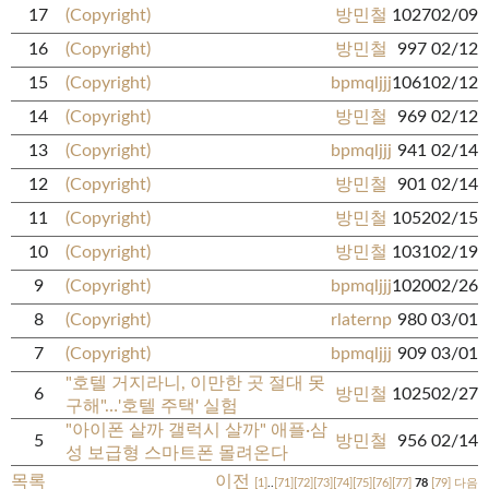
17
(Copyright)
방민철
1027
02/09
16
(Copyright)
방민철
997
02/12
15
(Copyright)
bpmqljjj
1061
02/12
14
(Copyright)
방민철
969
02/12
13
(Copyright)
bpmqljjj
941
02/14
12
(Copyright)
방민철
901
02/14
11
(Copyright)
방민철
1052
02/15
10
(Copyright)
방민철
1031
02/19
9
(Copyright)
bpmqljjj
1020
02/26
8
(Copyright)
rlaternp
980
03/01
7
(Copyright)
bpmqljjj
909
03/01
"호텔 거지라니, 이만한 곳 절대 못
6
방민철
1025
02/27
구해"…'호텔 주택' 실험
"아이폰 살까 갤럭시 살까" 애플·삼
5
방민철
956
02/14
성 보급형 스마트폰 몰려온다
목록
이전
[1]
..
[71]
[72]
[73]
[74]
[75]
[76]
[77]
78
[79]
다음