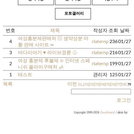
포토갤러리
번호
제목
작성자
조회
날짜
여성흥분제판매처 ▥ 생약성분 마
4
rlaternp
236
01/27
황 판매 사이트 ∞
3
바다이야기 ♥ 라이브경륜 ♧
rlaternp
216
01/27
여성 흥분제 후불제 ⊙ 인터넷 스페
2
rlaternp
199
01/27
니쉬 플라이구매처 ㎂
1
테스트
관리자
125
01/27
목록
이전
[1]
..
[71]
[72]
[73]
[74]
[75]
[76]
[77]
[78]
79
로그인
Zeroboard
/ skin by
Copyright 1999-2026