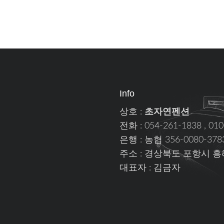
Info
상호 :
초자연펜션
전화 : 054-261-1838 , 01
은행 : 농협 356-0080-37
주소 : 경상북도 포항시 흥
대표자 : 김금자