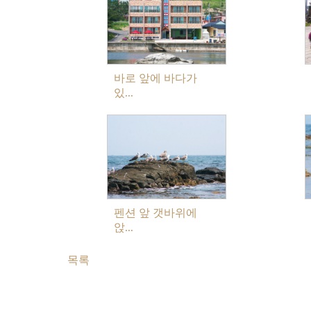
바로 앞에 바다가
있...
펜션 앞 갯바위에
앉...
목록