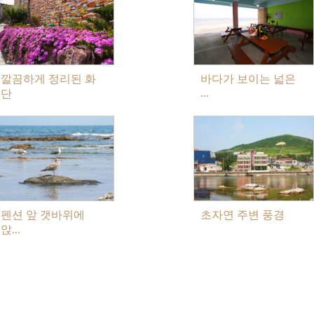
깔끔하게 정리된 화
바다가 보이는 넓은
...
단
펜션 앞 갯바위에
초자연 주변 풍경
앉...