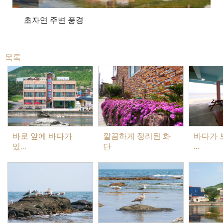
초자연 주변 풍경
목록
바로 앞에 바다가
깔끔하게 정리된 화
바다가 
...
있...
단