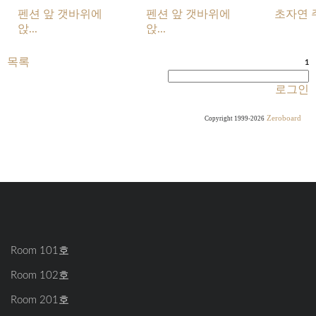
펜션 앞 갯바위에
펜션 앞 갯바위에
초자연 
앉...
앉...
목록
1
로그인
Zeroboard
Copyright 1999-2026
Room 101호
Room 102호
Room 201호