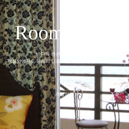
Room301호
바다와 펜션의거리 10미터...
객실안에서도 동해의 일출과 월출을 감상할 수 있습니다.
객실정보